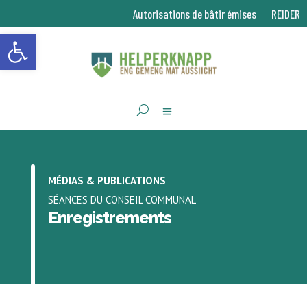
Autorisations de bâtir émises
REIDER
Ouvrir la barre d’outils
MÉDIAS & PUBLICATIONS
SÉANCES DU CONSEIL COMMUNAL
Enregistrements