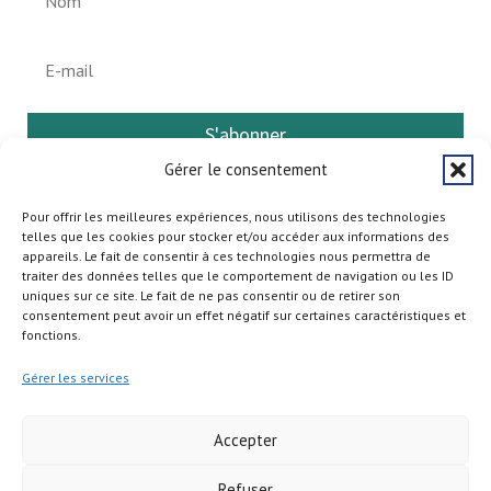
S'abonner
Gérer le consentement
Pour offrir les meilleures expériences, nous utilisons des technologies
telles que les cookies pour stocker et/ou accéder aux informations des
appareils. Le fait de consentir à ces technologies nous permettra de
traiter des données telles que le comportement de navigation ou les ID
uniques sur ce site. Le fait de ne pas consentir ou de retirer son
consentement peut avoir un effet négatif sur certaines caractéristiques et
fonctions.
Gérer les services
Accepter
Refuser