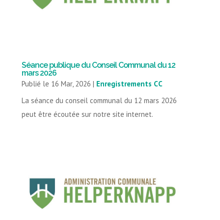
Séance publique du Conseil Communal du 12
mars 2026
16 Mar, 2026
|
Enregistrements CC
La séance du conseil communal du 12 mars 2026
peut être écoutée sur notre site internet.