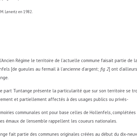
: M. Lenertz en 1982.
l’Ancien Régime le territoire de l’actuelle commune faisait partie de 
nfels [de gueules au fermail à l’ancienne d’argent;
fig 2
] ont d’ailleu
nge.
re part Tuntange présente la particularité que sur son territoire se t
rement et partiellement affectés à des usages publics ou privés-
rmoiries communales ont pour base celles de Hollenfels, complétées 
les émaux de l’ensemble rappellent les coueurs nationales.
nge fait partie des communes originales créées au début du dix-neuv