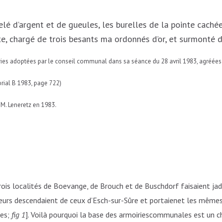
elé d’argent et de gueules, les burelles de la pointe cach
te, chargé de trois besants ma ordonnés d’or, et surmonté d
ies adoptées par le conseil communal dans sa séance du 28 avril 1983, agréées pa
ial B 1983, page 722)
: M. Leneretz en 1983.
rois localités de Boevange, de Brouch et de Buschdorf faisaient jadi
eurs descendaient de ceux d’Esch-sur-Sûre et portaienet les mêmes 
es;
fig 1
]. Voilà pourquoi la base des armoiriescommunales est un 