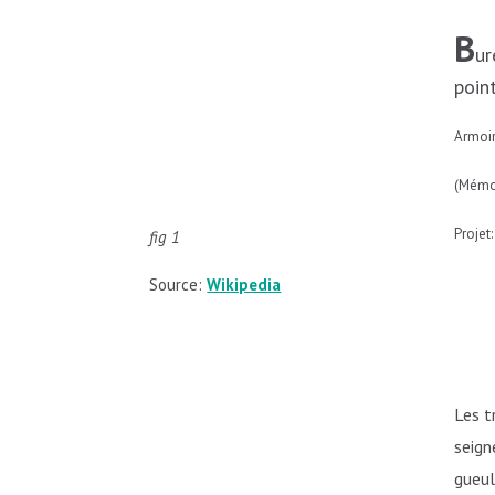
B
ur
poin
Armoir
(Mémor
Projet
fig 1
Source:
Wikipedia
Les t
seign
gueul