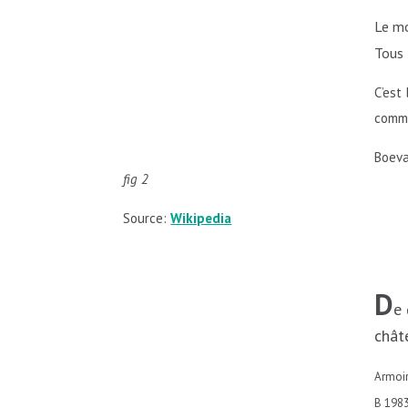
Le mo
Tous 
C’est
comm
Boeva
fig 2
Source:
Wikipedia
D
e 
chât
Armoir
B 1983