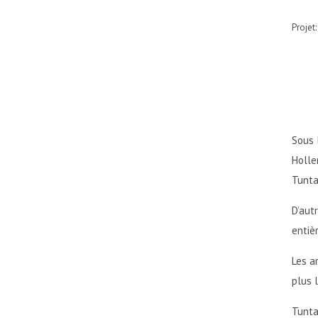
Projet
Sous 
Holle
Tunta
D’aut
entiè
Les a
plus 
Tunta