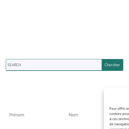
Search
Newsletter vun der Gemeng
Helperknapp
Pour offrir 
cookies pour
à ces techn
de navigatio