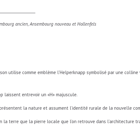
___________________
mbourg ancien, Ansembourg nouveau et Hollenfels
blason utilise comme emblème l’Helperknapp symbolisé
par une colline
pp laissent entrevoir un «H» majuscule.
représentent la nature et assument l’identité rurale de la nouvelle c
a terre que la pierre locale que l’on retrouve dans l’architecture tradi