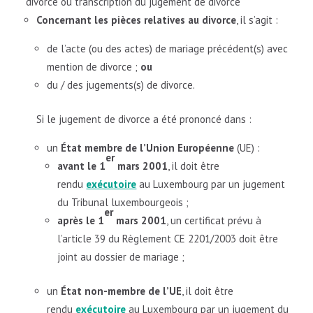
divorce ou transcription du jugement de divorce
Concernant les pièces relatives au divorce
, il s’agit :
de l’acte (ou des actes) de mariage précédent(s) avec
mention de divorce ;
ou
du / des jugements(s) de divorce.
Si le jugement de divorce a été prononcé dans :
un
État membre de l’Union Européenne
(UE) :
er
avant le 1
mars 2001
, il doit être
rendu
exécutoire
au Luxembourg par un jugement
du Tribunal luxembourgeois ;
er
après le 1
mars 2001
, un certificat prévu à
l’article 39 du Règlement CE 2201/2003 doit être
joint au dossier de mariage ;
un
État non-membre de l’UE
, il doit être
rendu
exécutoire
au Luxembourg par un jugement du