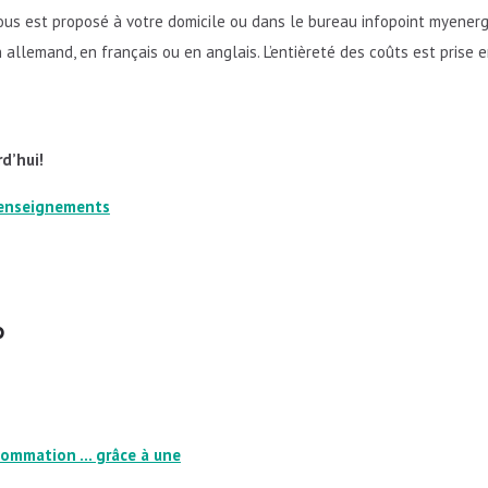
ous est proposé à votre domicile ou dans le bureau infopoint myener
 allemand, en français ou en anglais. L’entièreté des coûts est prise 
d’hui!
renseignements
p
nsommation … grâce à une