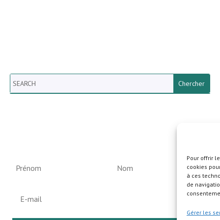
Search
Newsletter vun der Gemeng
Helperknapp
Pour offrir 
cookies pour
à ces techn
de navigatio
consentement
Gérer les se