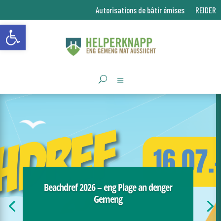
Autorisations de bâtir émises
REIDER
Ouvrir la barre d’outils
City App HelperknAPP !
D’Applikatioun ass gratis a kann einfach am
Beachdref 2026 – eng Plage an denger
Gemeng
Apple Store an am Google Play Store fonnt ginn:
:Apple Store: HelperknAPP am App Store