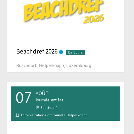
Beachdref 2026
En Cours
Buschdorf, Helperknapp, Luxembourg
07
AOÛT
Journée entière
Buschdorf
Administration Communale Helperknapp