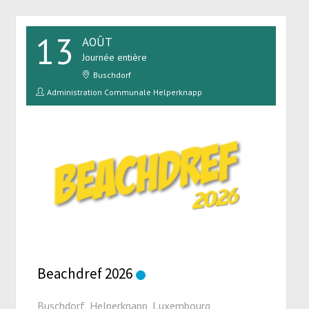
13
AOÛT
Journée entière
Buschdorf
Administration Communale Helperknapp
Beachdref 2026
Buschdorf, Helperknapp, Luxembourg