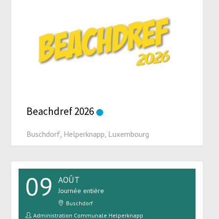
Beachdref 2026
Buschdorf, Helperknapp, Luxembourg
09
AOÛT
Journée entière
Buschdorf
Administration Communale Helperknapp