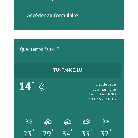
Accèder au formulaire
Quel temps fait-il ?
TUNTANGE, LU
14
°
ciel dégagé
66% humidité
Vent: 0m/s NNO
MAX 16 • MIN 13
°
°
°
°
°
23
29
34
35
32