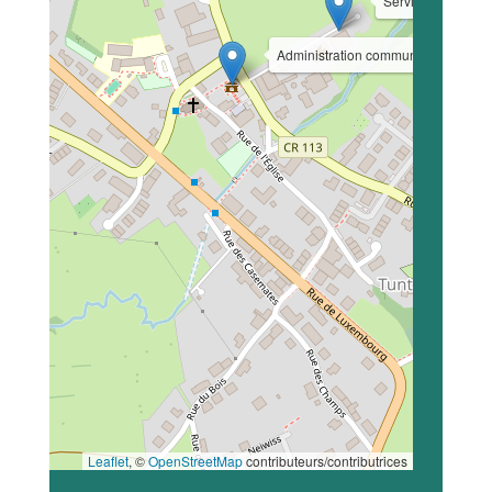
Service technique
Administration communale
Leaflet
, ©
OpenStreetMap
contributeurs/contributrices