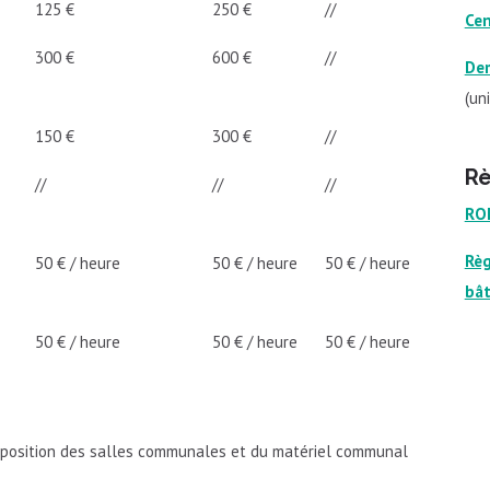
125 €
250 €
//
Cen
300 €
600 €
//
Dem
(un
150 €
300 €
//
Rè
//
//
//
ROI
Règ
50 € / heure
50 € / heure
50 € / heure
bâ
50 € / heure
50 € / heure
50 € / heure
isposition des salles communales et du matériel communal