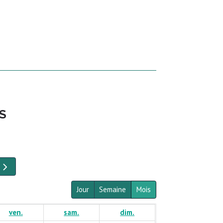
S
Jour
Semaine
Mois
ven.
sam.
dim.