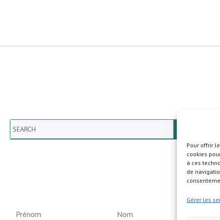
Search
Pour offrir 
cookies pour
à ces techn
Newsletter vun der Gemeng
de navigatio
Helperknapp
consentement
Gérer les se