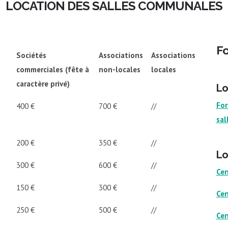
LOCATION DES SALLES COMMUNALES
Fo
Sociétés
Associations
Associations
commerciales (fête à
non-locales
locales
caractère privé)
Lo
For
400 €
700 €
//
sal
200 €
350 €
//
Lo
300 €
600 €
//
Cen
150 €
300 €
//
Cen
250 €
500 €
//
Cen