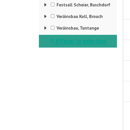
E
Festsall Scheier, Buschdorf
E
Veräinsbau Koll, Brouch
E
Veräinsbau, Tuntange
Effacer la sélection
