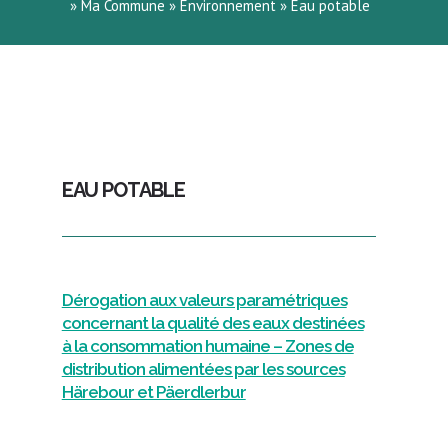
»
Ma Commune
»
Environnement
»
Eau potable
​EAU POTABLE
Dérogation aux valeurs paramétriques
concernant la qualité des eaux destinées
à la consommation humaine – Zones de
distribution alimentées par les sources
Härebour et Päerdlerbur