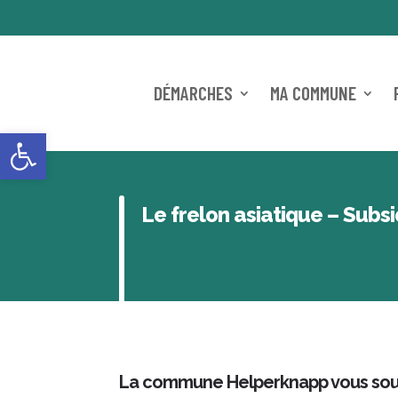
DÉMARCHES
MA COMMUNE
Ouvrir la barre d’outils
Le frelon asiatique – Subs
La commune Helperknapp vous sout