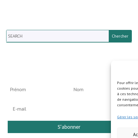
Search
Newsletter vun der Gemeng
Helperknapp
Pour offrir 
cookies pour
à ces techn
de navigatio
consentement
Gérer les se
S'abonner
Ac