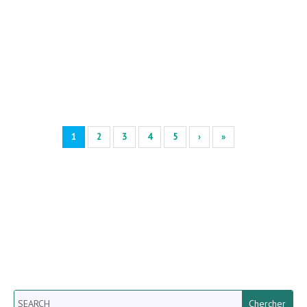
1
2
3
4
5
›
»
Search