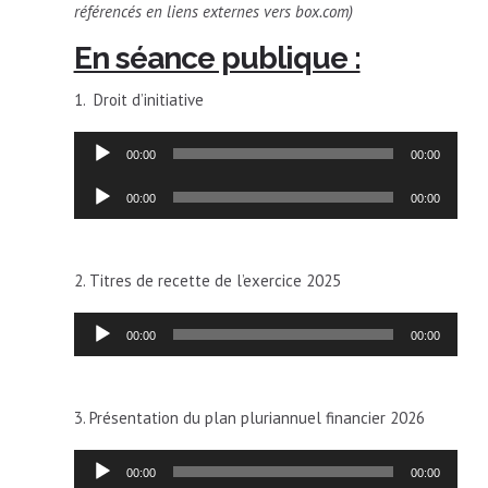
référencés en liens externes vers box.com)
En séance publique :
1. Droit d’initiative
Lecteur
00:00
00:00
audio
Lecteur
00:00
00:00
audio
2. Titres de recette de l’exercice 2025
Lecteur
00:00
00:00
audio
3. Présentation du plan pluriannuel financier 2026
Lecteur
00:00
00:00