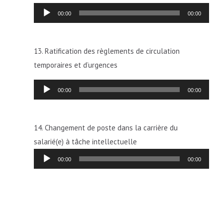
Lecteur
00:00
00:00
audio
13. Ratification des règlements de circulation
temporaires et d’urgences
Lecteur
00:00
00:00
audio
14. Changement de poste dans la carrière du
salarié(e) à tâche intellectuelle
Lecteur
00:00
00:00
audio