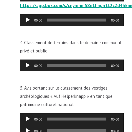
audio
https://app.box.com/s/cnynjhm58e1lmgn1t2c2d4hkmq
Lecteur
00:00
00:00
audio
4. Classement de terrains dans le domaine communal
privé et public
Lecteur
00:00
00:00
audio
5. Avis portant sur le classement des vestiges
archéologiques « Auf Helperknapp » en tant que
patrimoine culturel national
Lecteur
00:00
00:00
audio
Lecteur
00:00
00:00