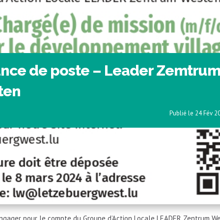
nce de poste – Leader Zemtru
ten
24 Fév 2
ngager pour le compte du Groupe d’Action Locale LEADER Zentrum We