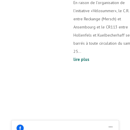
En raison de l’organisation de
l’initiative «Vëlosummer», le C.R
entre Reckange (Mersch) et
Ansembourg et le CR113 entre
Hollenfels et Kuelbecherhaff se
barrés à toute circulation du sa
25...
lire plus