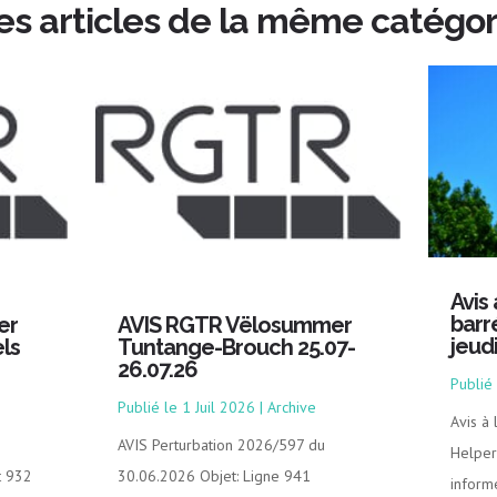
es articles de la même catégor
Avis
barr
er
AVIS RGTR Vëlosummer
jeud
ls
Tuntange-Brouch 25.07-
26.07.26
1 Juil 2026
|
Archive
Avis à
AVIS Perturbation 2026/597 du
Helper
t 932
30.06.2026 Objet: Ligne 941
inform