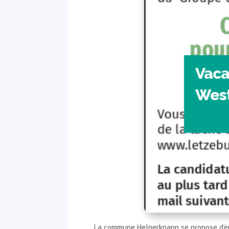
Vaca
Wes
La commune Helperknapp se propose d’e