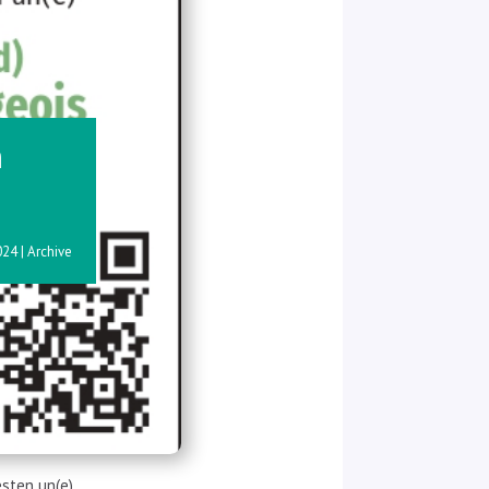
m
024
|
Archive
sten un(e)