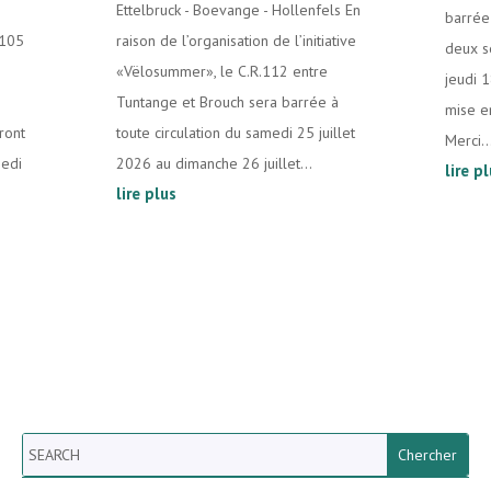
Ettelbruck - Boevange - Hollenfels En
barrée 
.105
raison de l’organisation de l’initiative
deux s
«Vëlosummer», le C.R.112 entre
jeudi 
Tuntange et Brouch sera barrée à
mise e
ront
toute circulation du samedi 25 juillet
Merci..
medi
2026 au dimanche 26 juillet...
lire p
lire plus
Search