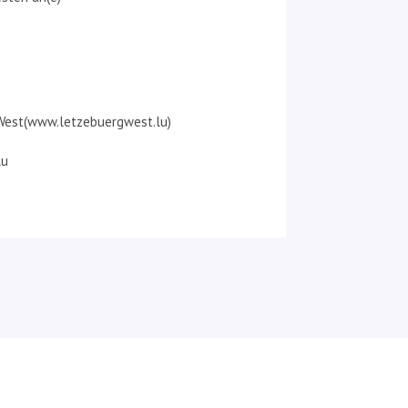
g West(www.letzebuergwest.lu)
lu