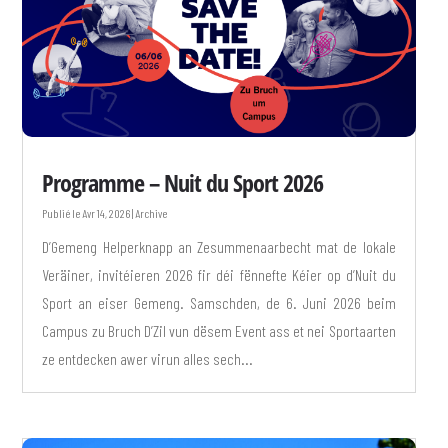
Programme – Nuit du Sport 2026
Avr 14, 2026
|
Archive
D’Gemeng Helperknapp an Zesummenaarbecht mat de lokale
Veräiner, invitéieren 2026 fir déi fënnefte Kéier op d’Nuit du
Sport an eiser Gemeng. Samschden, de 6. Juni 2026 beim
Campus zu Bruch D’Zil vun dësem Event ass et nei Sportaarten
ze entdecken awer virun alles sech...