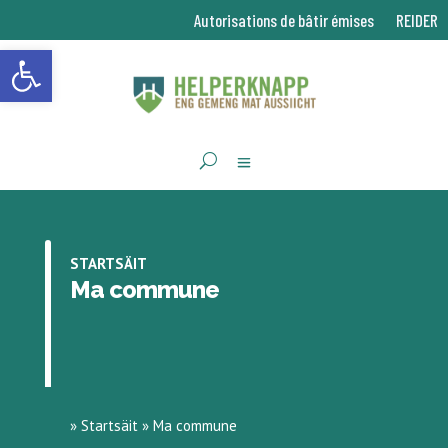
Autorisations de bâtir émises
REIDER
Ouvrir la barre d’outils
STARTSÄIT
Ma commune
»
Startsäit
»
Ma commune