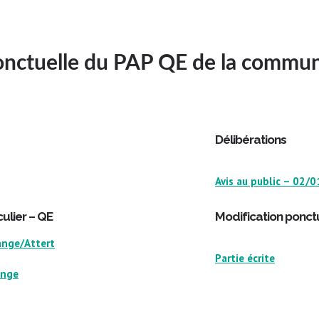
onctuelle du PAP QE de la commu
​Délibérations
Avis au public – 02/
ulier – QE
​Modification ponct
ange/Attert
Partie écrite
ange