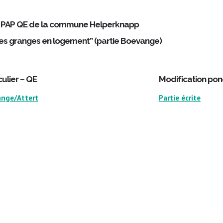
u PAP QE de la commune Helperknapp
es granges en logement” (partie Boevange)
ulier – QE
​Modification pon
vange/Attert
Partie écrite