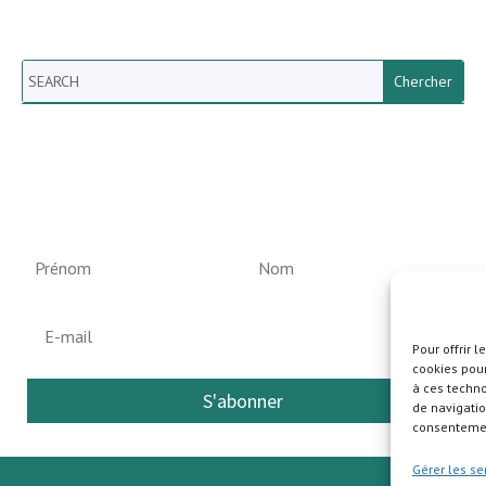
Search
Newsletter vun der Gemeng
Helperknapp
Pour offrir 
cookies pour
à ces techn
S'abonner
de navigatio
consentement
Gérer les se
Pla