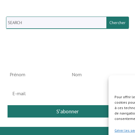
Search
Newsletter vun der Gemeng
Helperknapp
Pour offrir 
cookies pour
à ces techn
S'abonner
de navigatio
consentement
Gérer les se
Pla