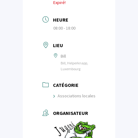
Expiré!
HEURE
08:00 - 18:00
LIEU
Bill
Bill, Helperknapp,
Luxembourg
CATÉGORIE
Associations locales
ORGANISATEUR