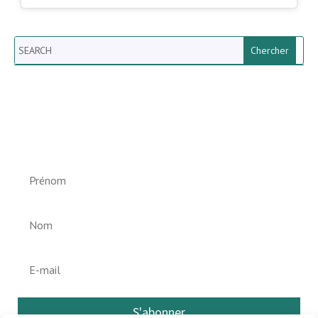
Search
Newsletter vun der Gemeng
Helperknapp
S'abonner