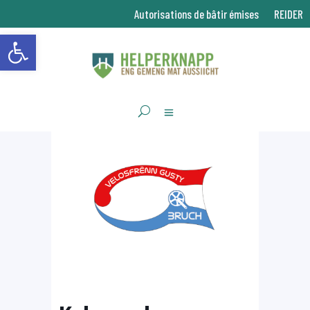
Autorisations de bâtir émises
REIDER
Ouvrir la barre d’outils