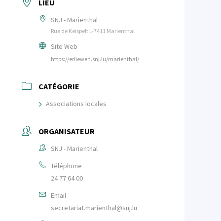
LIEU
SNJ - Marienthal
Rue de Keispelt L-7411 Marienthal
Site Web
https://erliewen.snj.lu/marienthal/
CATÉGORIE
Associations locales
ORGANISATEUR
SNJ - Marienthal
Téléphone
24 77 64 00
Email
secretariat.marienthal@snj.lu