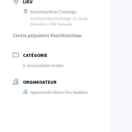
LIEU
Koschteschbau | Tuntange
Koschteschbau | Tuntange - 2a, rue de
Hollenfels, L-7481 Tuntange
Centre polyvalent Koschteschbau
CATÉGORIE
Associations locales
ORGANISATEUR
Spuerveréin Önner Ons Huelmes