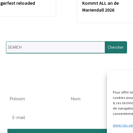
ngerfest reloaded
Kommt ALL an de
Mariendall 2026
Search
Newsletter vun der Gemeng
Helperknapp
Pour offrir 
cookies pour
à ces techn
de navigatio
consentement
Gérer les se