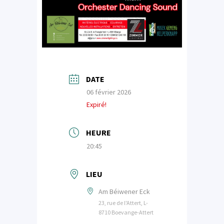
DATE
06 février 2026
Expiré!
HEURE
20:45
LIEU
Am Béiwener Eck
23, rue de l'Attert, L-
8710 Boevange-Attert