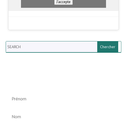
J’accepte
Search
Newsletter vun der Gemeng
Helperknapp