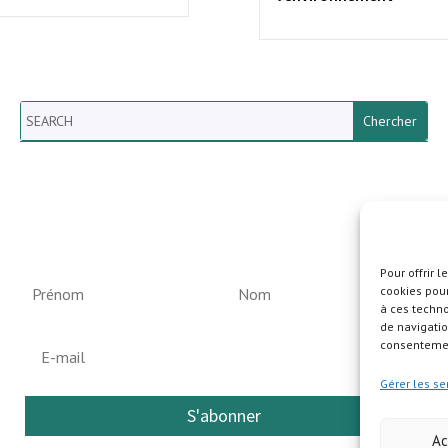
Search
Newsletter vun der Gemeng
Helperknapp
Pour offrir 
cookies pour
à ces techn
de navigatio
consentement
Gérer les se
S'abonner
Ac