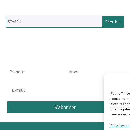
Search
Newsletter vun der Gemeng
Helperknapp
Pour offrir 
cookies pour
à ces techn
S'abonner
de navigatio
consentement
Gérer les se
Pla