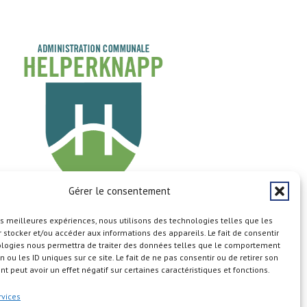
Gérer le consentement
les meilleures expériences, nous utilisons des technologies telles que les
Copyright © 2026
 stocker et/ou accéder aux informations des appareils. Le fait de consentir
ologies nous permettra de traiter des données telles que le comportement
n ou les ID uniques sur ce site. Le fait de ne pas consentir ou de retirer son
 peut avoir un effet négatif sur certaines caractéristiques et fonctions.
n du site
Aspects légaux
Calendrier
Cookie Policy (EU)
rvices