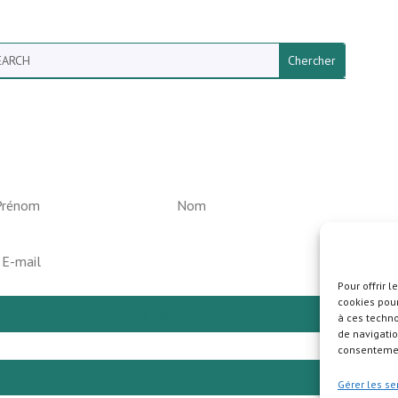
arch
ewsletter vun der Gemeng
elperknapp
Pour offrir 
cookies pour
S'abonner
à ces techn
de navigatio
consentement
Pla
Gérer les se