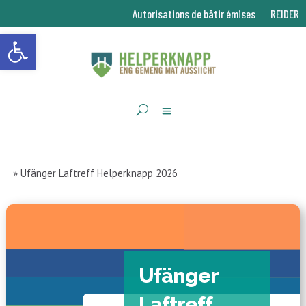
Autorisations de bâtir émises
REIDER
Ouvrir la barre d’outils
»
Ufänger Laftreff Helperknapp 2026
Ufänger
Laftreff