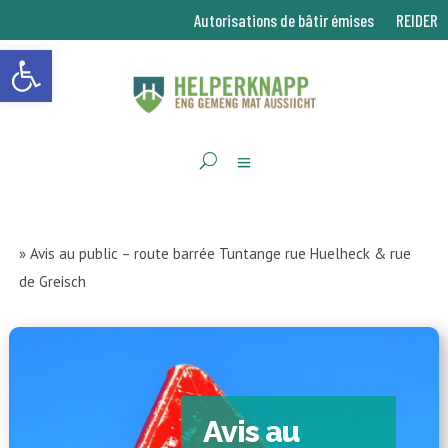
Autorisations de bâtir émises
REIDER
Ouvrir la barre d’outils
»
Avis au public – route barrée Tuntange rue Huelheck & rue
de Greisch
Avis au