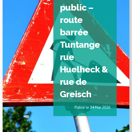
public –
route
barrée
Tuntange
rue
Huelheck &
rue de
Greisch
24 Mar 2026