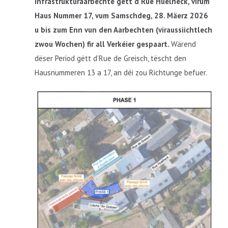
Infrastrukturaarbechte gëtt d’Rue Huelheck, virum
Haus Nummer 17, vum Samschdeg, 28. Mäerz 2026
u bis zum Enn vun den Aarbechten (viraussiichtlech
zwou Wochen) fir all Verkéier gespaart.
Wärend
dëser Period gëtt d’Rue de Greisch, tëscht den
Hausnummeren 13 a 17, an déi zou Richtunge befuer.