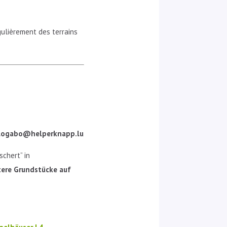
gulièrement des terrains
logabo@helperknapp.lu
chert” in
tere Grundstücke auf