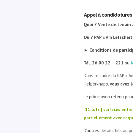
Appel à candidatures (
Quoi ? Vente de terrain 
Où ? PAP
«
Am Lëtscher
►
Conditions de partici
Tél. 26 00 22 – 221
ou
l
Dans le cadre du PAP « Am
Helperknapp,
vous avez l
Le prix moyen retenu pou
11 lots | surfaces entre
partiellement avec
carp
D’autres détails liés au 