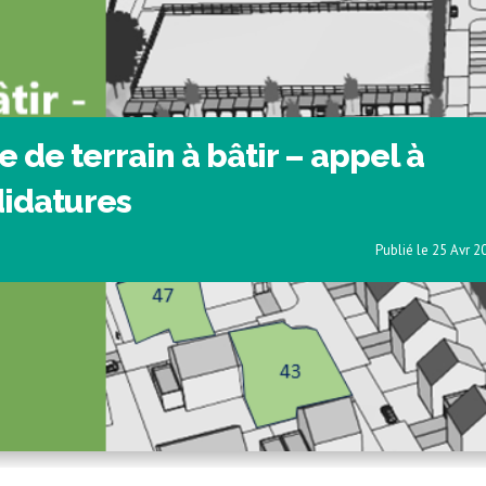
e de terrain à bâtir – appel à
idatures
25 Avr 2