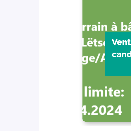
Vent
cand