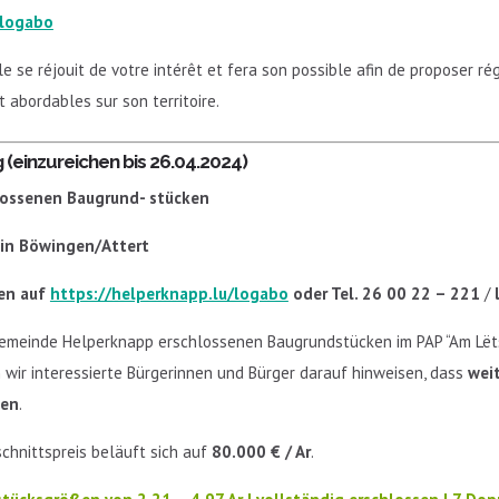
/logabo
e se réjouit de votre intérêt et fera son pos­sible afin de proposer ré
 abordables sur son territoire.
(einzureichen bis 26.04.2024)
lossenen Baugrund- stücken
 in Böwingen/Attert
en auf
https://helperknapp.lu/logabo
oder
Tel. 26 00 22 – 221
/
emeinde Helperknapp erschlossenen Baugrundstücken im PAP “Am Lëts
wir interessierte Bürgerinnen und Bürger darauf hinweisen, dass
wei
den
.
chnittspreis beläuft sich auf
80.000 € / Ar
.