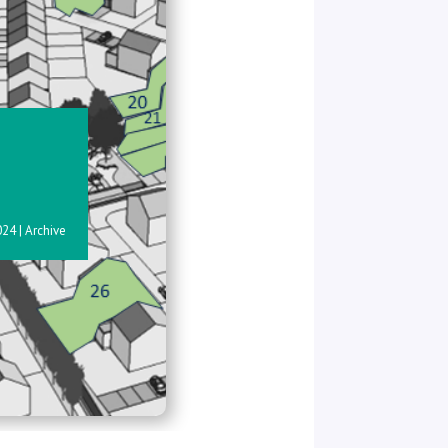
024
|
Archive