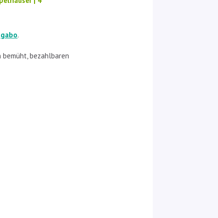
pelhäuser | 4
ogabo
.
in bemüht, bezahlbaren