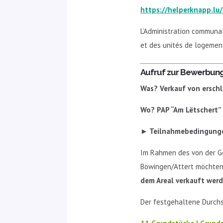
https://helperknapp.lu
L’Administration communal
et des unités de loge­ment
Aufruf zur Bewerbung 
Was? Verkauf von ersch
Wo? PAP “Am Lëtschert”
►
Teilnahmebedingung
Im Rahmen des von der G
Böwingen/Attert möchten 
dem Areal verkauft wer
Der festgehaltene Durchs