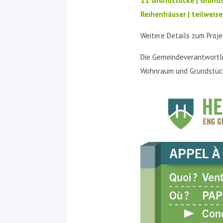
11 Grundstücke | Grunds
Reihenhäuser |
teilweise
Weitere Details zum Proj
Die Gemeindeverantwortli
Wohnraum und Grund­stüc