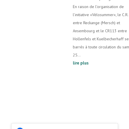
En raison de l’organisation de
l’initiative «Vëlosummer», le C.R
entre Reckange (Mersch) et
Ansembourg et le CR113 entre
Hollenfels et Kuelbecherhaff se
barrés à toute circulation du sa
25...
lire plus