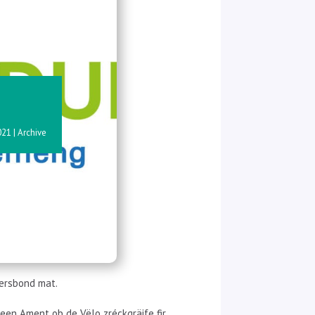
021
|
Archive
iersbond mat.
een Ament ob de Vëlo zréckgräife fir