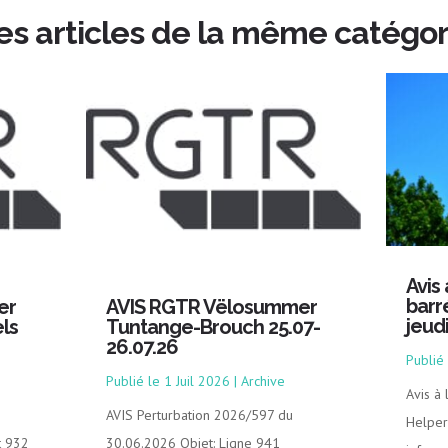
es articles de la même catégor
Avis
barr
er
AVIS RGTR Vëlosummer
jeud
ls
Tuntange-Brouch 25.07-
26.07.26
1 Juil 2026
|
Archive
Avis à
AVIS Perturbation 2026/597 du
Helper
t 932
30.06.2026 Objet: Ligne 941