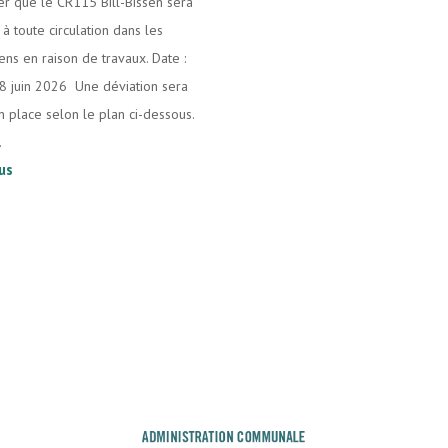
er que le CR115 Bill-Bissen sera
à toute circulation dans les
ens en raison de travaux. Date :
18 juin 2026 Une déviation sera
n place selon le plan ci-dessous.
.
lus