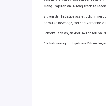
kleng Trajet’en am Alldag zréck ze leeën
Zil vun der Initiative ass et och, fir mé
dozou ze beweege, méi fir d’Verbanne v
Schreift Iech an, an drot sou dozou bäi,
Als Belounung fir di gefuere Kilometer,