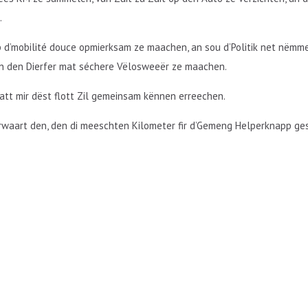
.
i ob d’mobilité douce opmierksam ze maachen, an sou d’Politik net nëmm
un den Dierfer mat séchere Vëlosweeër ze maachen.
 datt mir dëst flott Zil gemeinsam kënnen erreechen.
 erwaart den, den di meeschten Kilometer fir d’Gemeng Helperknapp g