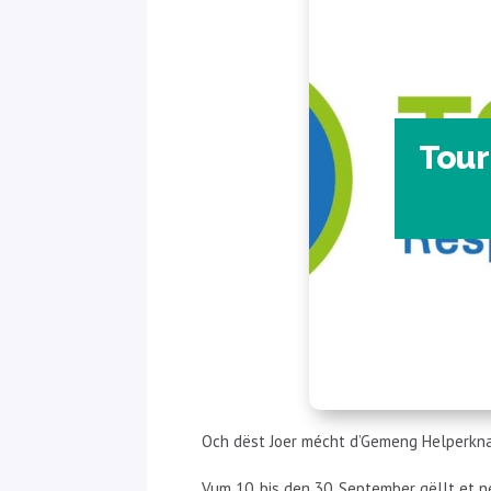
Tour
Och dëst Joer mécht d’Gemeng Helperknap
Vum 10. bis den 30. September gëllt et n