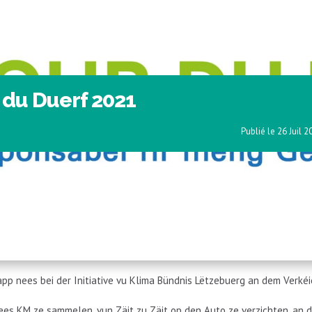
 du Duerf 2021
26 Juil 2
p nees bei der Initiative vu Klima Bündnis Lëtzebuerg an dem Verké
ees KM ze sammelen, vun Zäit zu Zäit op den Auto ze verzichten, an d