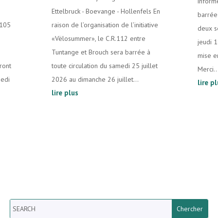
inform
Ettelbruck - Boevange - Hollenfels En
barrée 
.105
raison de l’organisation de l’initiative
deux s
«Vëlosummer», le C.R.112 entre
jeudi 
Tuntange et Brouch sera barrée à
mise e
ront
toute circulation du samedi 25 juillet
Merci..
medi
2026 au dimanche 26 juillet...
lire p
lire plus
Search