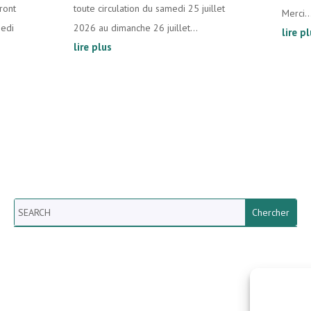
ront
toute circulation du samedi 25 juillet
Merci..
medi
2026 au dimanche 26 juillet...
lire p
lire plus
Search
Newsletter vun der Gemeng
Helperknapp