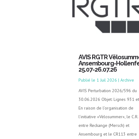
AVIS RGTR Vëlosumm
Ansembourg-Hollenfe
25.07-26.07.26
1 Juil 2026
|
Archive
AVIS Perturbation 2026/596 du
30.06.2026 Objet: Lignes 931 e
En raison de l’organisation de
l’initiative «Vëlosummer», le C.R
entre Reckange (Mersch) et
Ansembourg et le CR113 entre