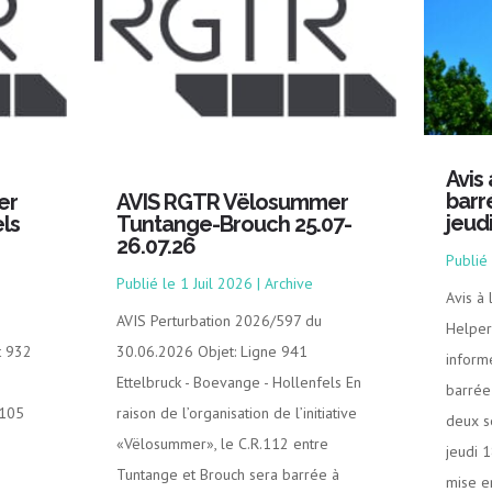
Avis
barr
er
AVIS RGTR Vëlosummer
jeud
ls
Tuntange-Brouch 25.07-
26.07.26
1 Juil 2026
|
Archive
Avis à
AVIS Perturbation 2026/597 du
Helper
t 932
30.06.2026 Objet: Ligne 941
inform
Ettelbruck - Boevange - Hollenfels En
barrée 
.105
raison de l’organisation de l’initiative
deux s
«Vëlosummer», le C.R.112 entre
jeudi 
Tuntange et Brouch sera barrée à
mise e