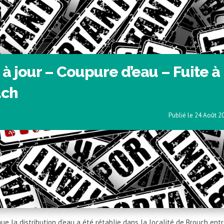
 à jour – Coupure d’eau – Fuite à
uch
24 Août 2
e la distribution d’eau a été rétablie dans la localité de Brouch en