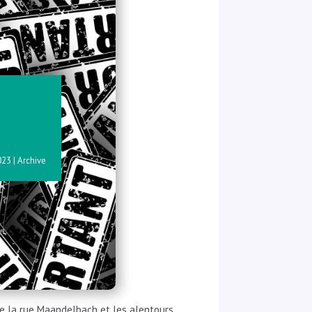
023
|
Archive
tre la rue Maandelbach et les alentours