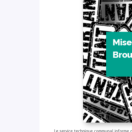
Mise
Bro
Le service technique communal informe qu