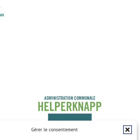
.
lus
Gérer le consentement