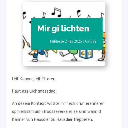
Mir gi lichten
2 Fév 2025
|
Archive
Léif Kanner, léif Elteren,
Haut ass Liichtmëssdag!
An dësem Kontext wollte mir Iech drun erënneren
opmierksam am Stroosseverkéier ze sinn wann d’
Kanner vun Hausdier zu Hausdier trëppelen.