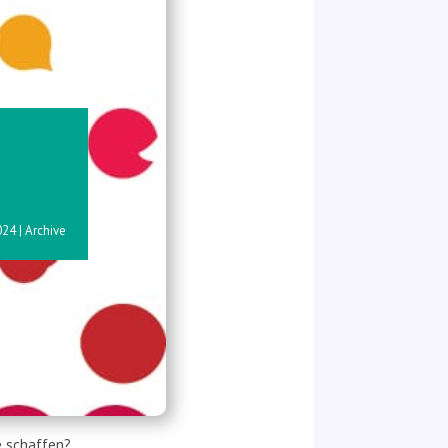
024
|
Archive
e schaffen?