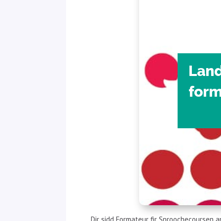
Land
form
Dir sidd Formateur fir Sproochecoursen 