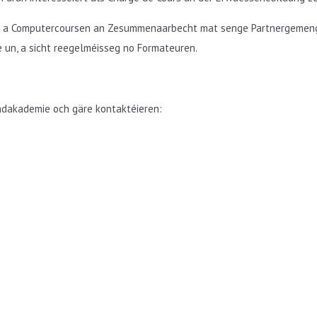
h- a Computercoursen an Zesummenaarbecht mat senge Partnergemeng
e un, a sicht reegelméisseg no Formateuren.
andakademie och gäre kontaktéieren: