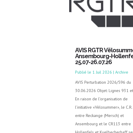
AVIS RGTR Vëlosumm
Ansembourg-Hollenfe
25.07-26.07.26
1 Juil 2026
|
Archive
AVIS Perturbation 2026/596 du
30.06.2026 Objet: Lignes 931 e
En raison de l’organisation de
l’initiative «Vëlosummer», le C.R
entre Reckange (Mersch) et
Ansembourg et le CR113 entre
Hollenfels et Kuelbecherhaff se