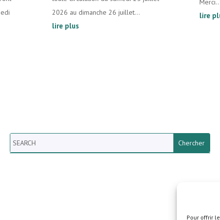
Merci..
medi
2026 au dimanche 26 juillet...
lire p
lire plus
Search
Newsletter vun der Gemeng
Helperknapp
Pour offrir 