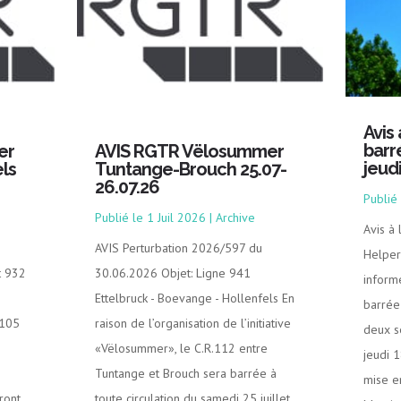
Avis
barr
er
AVIS RGTR Vëlosummer
jeud
ls
Tuntange-Brouch 25.07-
26.07.26
1 Juil 2026
|
Archive
Avis à
AVIS Perturbation 2026/597 du
Helper
t 932
30.06.2026 Objet: Ligne 941
inform
Ettelbruck - Boevange - Hollenfels En
barrée 
.105
raison de l’organisation de l’initiative
deux s
«Vëlosummer», le C.R.112 entre
jeudi 
Tuntange et Brouch sera barrée à
mise e
ront
toute circulation du samedi 25 juillet