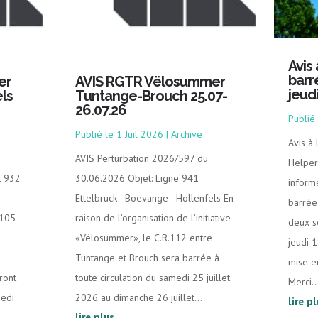
Avis
barr
er
AVIS RGTR Vëlosummer
jeud
ls
Tuntange-Brouch 25.07-
26.07.26
1 Juil 2026
|
Archive
Avis à
AVIS Perturbation 2026/597 du
Helper
t 932
30.06.2026 Objet: Ligne 941
inform
Ettelbruck - Boevange - Hollenfels En
barrée 
.105
raison de l’organisation de l’initiative
deux s
«Vëlosummer», le C.R.112 entre
jeudi 
Tuntange et Brouch sera barrée à
mise e
ront
toute circulation du samedi 25 juillet
Merci..
medi
2026 au dimanche 26 juillet...
lire p
lire plus