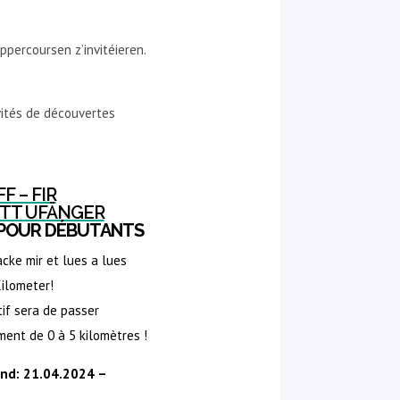
percoursen z’invitéieren.
ités de découvertes
F – FIR
TT UFÄNGER
 POUR DÉBUTANTS
ke mir et lues a lues
Kilometer!
if sera de passer
ment de 0 à 5 kilomètres !
and: 21.04.2024 –