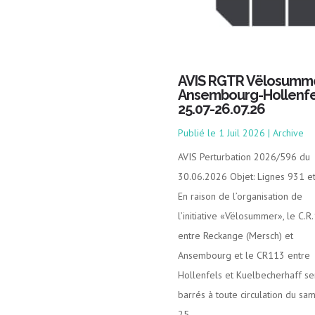
AVIS RGTR Vëlosumm
Ansembourg-Hollenfe
25.07-26.07.26
1 Juil 2026
|
Archive
AVIS Perturbation 2026/596 du
30.06.2026 Objet: Lignes 931 e
En raison de l’organisation de
l’initiative «Vëlosummer», le C.R
entre Reckange (Mersch) et
Ansembourg et le CR113 entre
Hollenfels et Kuelbecherhaff se
barrés à toute circulation du sa
25...