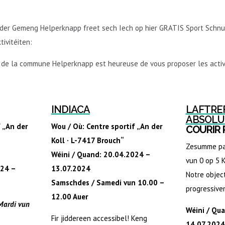
der Gemeng Helperknapp freet sech Iech op hier GRATIS Sport Schnup
ivitéiten:
 de la commune Helperknapp est heureuse de vous proposer les activ
INDIACA
LAFTREF
ABSOLU
 „An der
Wou / Où: Centre sportif „An der
COURIR
Koll · L-7417 Brouch“
Zesumme pac
Wéini / Quand: 20.04.2024 –
vun 0 op 5 
024 –
13.07.2024
Notre object
Samschdes / Samedi vun 10.00 –
progressive
12.00 Auer
 Mardi vun
Wéini / Qu
Fir jiddereen accessibel! Keng
14.07.2024