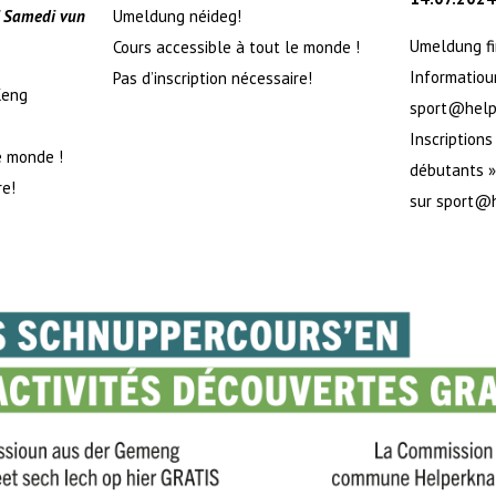
/ Samedi vun
Umeldung néideg!
Umeldung fi
Cours accessible à tout le monde !
Informatiou
Pas d’inscription nécessaire!
Keng
sport@help
Inscriptions
e monde !
débutants »
re!
sur sport@h