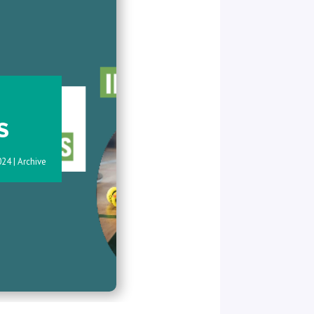
S
024
|
Archive