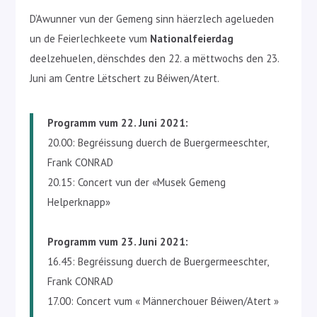
D‘Awunner vun der Gemeng sinn häerzlech agelueden
un de Feierlechkeete vum
Nationalfeierdag
deelzehuelen, dënschdes den 22. a mëttwochs den 23.
Juni am Centre Lëtschert zu Béiwen/Atert.
Programm vum 22. Juni 2021:
20.00: Begréissung duerch de Buergermeeschter,
Frank CONRAD
20.15: Concert vun der «Musek Gemeng
Helperknapp»
Programm vum 23. Juni 2021:
16.45: Begréissung duerch de Buergermeeschter,
Frank CONRAD
17.00: Concert vum « Männerchouer Béiwen/Atert »