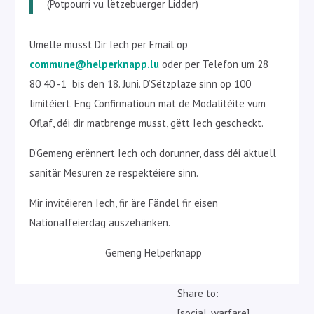
(Potpourri vu lëtzebuerger Lidder)
Umelle musst Dir Iech per Email op
commune@helperknapp.lu
oder per Telefon um 28
80 40 -1 bis den 18. Juni. D’Sëtzplaze sinn op 100
limitéiert. Eng Confirmatioun mat de Modalitéite vum
Oflaf, déi dir matbrenge musst, gëtt Iech gescheckt.
D’Gemeng erënnert Iech och dorunner, dass déi aktuell
sanitär Mesuren ze respektéiere sinn.
Mir invitéieren Iech, fir äre Fändel fir eisen
Nationalfeierdag auszehänken.
Gemeng Helperknapp
Share to:
[social_warfare]