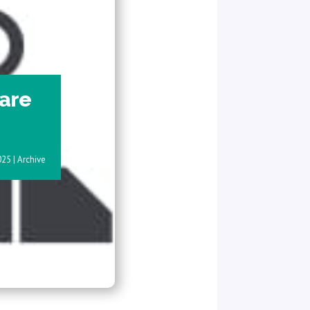
Gare
025
|
Archive