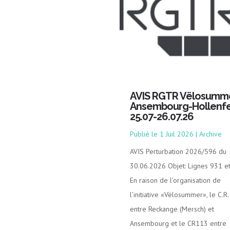
AVIS RGTR Vëlosumm
Ansembourg-Hollenfe
25.07-26.07.26
1 Juil 2026
|
Archive
AVIS Perturbation 2026/596 du
30.06.2026 Objet: Lignes 931 e
En raison de l’organisation de
l’initiative «Vëlosummer», le C.R
entre Reckange (Mersch) et
Ansembourg et le CR113 entre