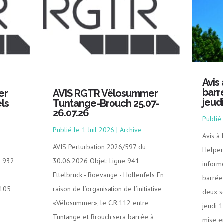
Avis
barr
er
AVIS RGTR Vëlosummer
jeud
ls
Tuntange-Brouch 25.07-
26.07.26
1 Juil 2026
|
Archive
Avis à
AVIS Perturbation 2026/597 du
Helper
t 932
30.06.2026 Objet: Ligne 941
inform
Ettelbruck - Boevange - Hollenfels En
barrée 
.105
raison de l’organisation de l’initiative
deux s
«Vëlosummer», le C.R.112 entre
jeudi 
Tuntange et Brouch sera barrée à
mise e