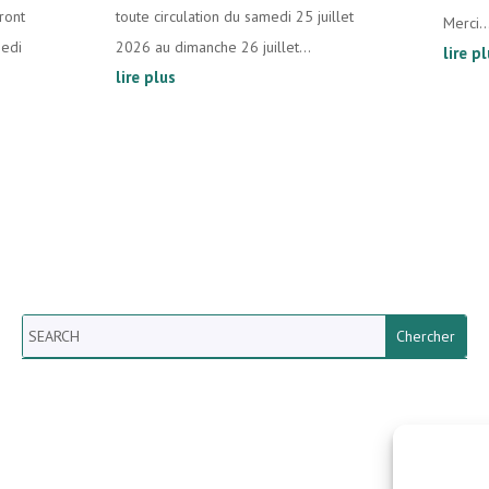
ront
toute circulation du samedi 25 juillet
Merci..
medi
2026 au dimanche 26 juillet...
lire p
lire plus
Search
Newsletter vun der Gemeng
Helperknapp