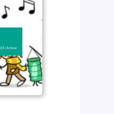
023
|
Archive