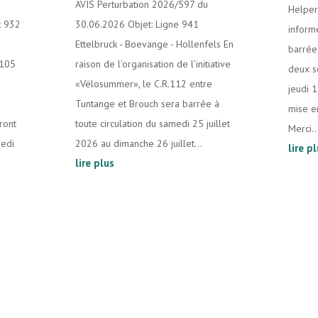
AVIS Perturbation 2026/597 du
Helper
t 932
30.06.2026 Objet: Ligne 941
inform
Ettelbruck - Boevange - Hollenfels En
barrée 
.105
raison de l’organisation de l’initiative
deux s
«Vëlosummer», le C.R.112 entre
jeudi 
Tuntange et Brouch sera barrée à
mise e
ront
toute circulation du samedi 25 juillet
Merci..
medi
2026 au dimanche 26 juillet...
lire p
lire plus