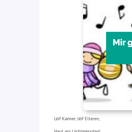
Mir g
Léif Kanner, léif Elteren,
Haut ass Liichtmëssdag!