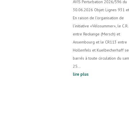
AVIS Perturbation 2026/596 du
30.06.2026 Objet: Lignes 931 e
En raison de l’organisation de
l’initiative «Vëlosummer», le C.R
entre Reckange (Mersch) et
Ansembourg et le CR113 entre
Hollenfels et Kuelbecherhaff se
barrés à toute circulation du sa
25...
lire plus