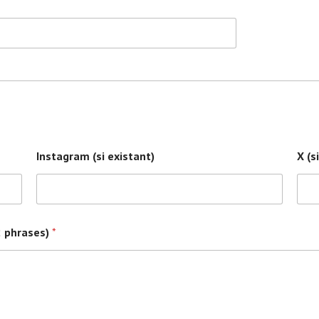
Instagram (si existant)
X (s
 2 phrases)
*