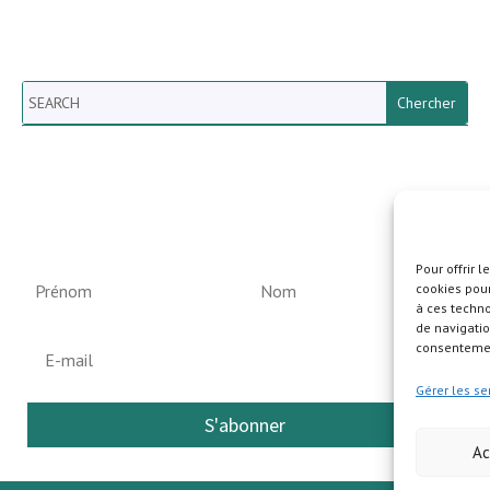
Search
Newsletter vun der Gemeng
Helperknapp
Pour offrir 
cookies pour
à ces techn
de navigatio
consentement
Gérer les se
S'abonner
Ac