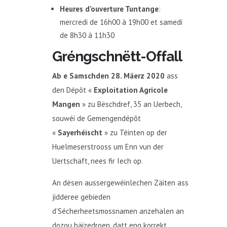
​Heures d’ouverture Tuntange
:
mercredi de 16h00 à 19h00 et samedi
de 8h30 à 11h30
Gréngschnëtt-Offall
A
b e Samschden 28. Mäerz 2020
ass
den Dépôt «
Exploitation Agricole
Mangen
» zu Bëschdref, 35 an Uerbech,
souwéi de Gemengendépôt
«
Sayerhéischt
» zu Téinten op der
Huelmeserstrooss um Enn vun der
Uertschaft, nees fir Iech op.
An dësen aussergewéinlechen Zäiten ass
jidderee gebieden
d’Sécherheetsmossnamen anzehalen an
dozou bäizedroen, datt eng korrekt