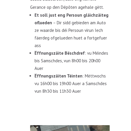
Gerance op den Dépôten agehale gëtt.
Et soll just eng Persoun gläichzäiteg
oflueden
– Dir sidd gebieden am Auto
ze waarde bis déi Persoun virun Iech
fäerdeg ofgelueden huet a fortgefuer
ass
Ëffnungszäite Bëschdref
: vu Méindes
bis Samschdes, vun 8h00 bis 20h00
Auer
Ëffnungszäiten Téinten
: Mëttwochs
vu 16h00 bis 19h00 Auer a Samschdes
vun 8h30 bis 11h30 Auer​