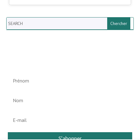
Search
Newsletter vun der Gemeng
Helperknapp
S'abonner