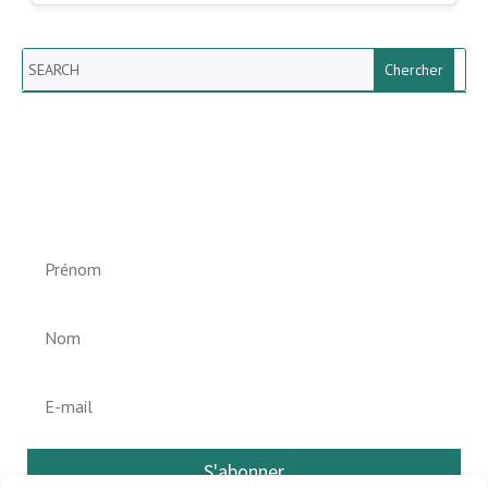
Search
Newsletter vun der Gemeng
Helperknapp
S'abonner