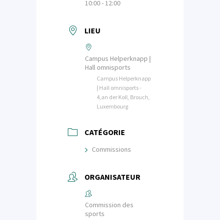
10:00 - 12:00
LIEU
Campus Helperknapp |
Hall omnisports
Campus Helperknapp
| Hall omnisports -
4,an der Koll, Brouch,
Luxembourg
CATÉGORIE
Commissions
ORGANISATEUR
Commission des
sports