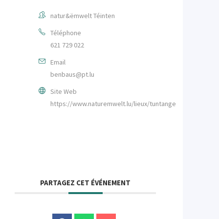
natur&ëmwelt Téinten
Téléphone
621 729 022
Email
benbaus@pt.lu
Site Web
https://www.naturemwelt.lu/lieux/tuntange/
PARTAGEZ CET ÉVÉNEMENT