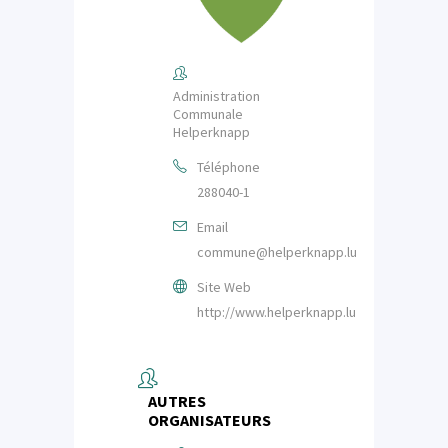
Administration
Communale
Helperknapp
Téléphone
288040-1
Email
commune@helperknapp.lu
Site Web
http://www.helperknapp.lu
AUTRES
ORGANISATEURS