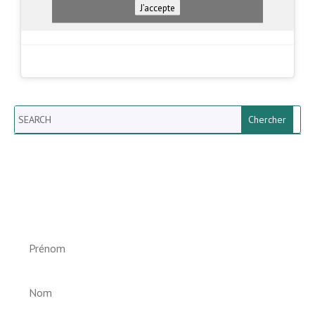
J’accepte
Search
Newsletter vun der Gemeng
Helperknapp