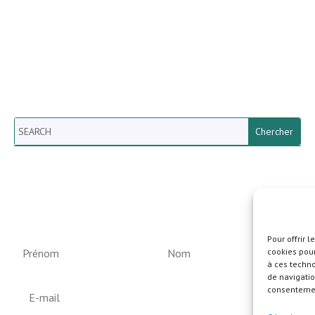
Search
Newsletter vun der Gemeng
Helperknapp
Pour offrir 
cookies pour
à ces techn
de navigatio
consentement