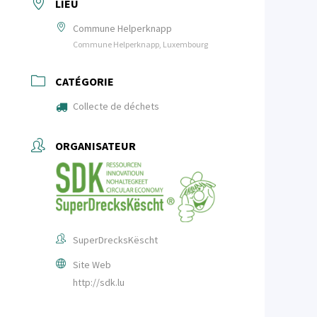
LIEU
Commune Helperknapp
Commune Helperknapp, Luxembourg
CATÉGORIE
Collecte de déchets
ORGANISATEUR
SuperDrecksKëscht
Site Web
http://sdk.lu