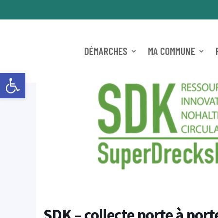
DÉMARCHES
MA COMMUNE
Ouvrir la barre d’outils
SDK – collecte porte à port