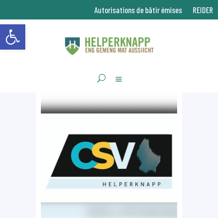
Autorisations de bâtir émises
REIDER
Ouvrir la barre d’outils