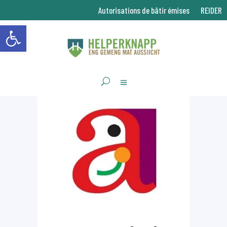
Autorisations de bâtir émises
REIDER
Ouvrir la barre d’outils