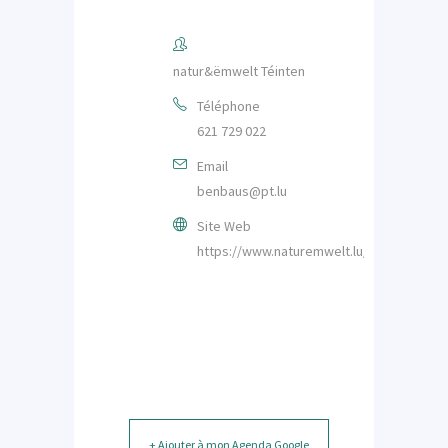
natur&ëmwelt Téinten
Téléphone
621 729 022
Email
benbaus@pt.lu
Site Web
https://www.naturemwelt.lu/lieux/tuntang
+ Ajouter à mon Agenda Google