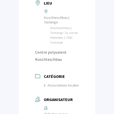
LIEU
Koschteschbau |
Tuntange
Koschteschbau |
Tuntange - 2a, rue de
Hollenfels, L-7481
Tuntange
Centre polyvalent
Koschteschbau
CATÉGORIE
Associations locales
ORGANISATEUR
Club des jeunes