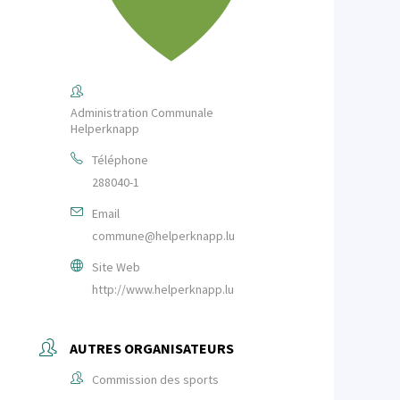
Administration Communale
Helperknapp
Téléphone
288040-1
Email
commune@helperknapp.lu
Site Web
http://www.helperknapp.lu
AUTRES ORGANISATEURS
Commission des sports