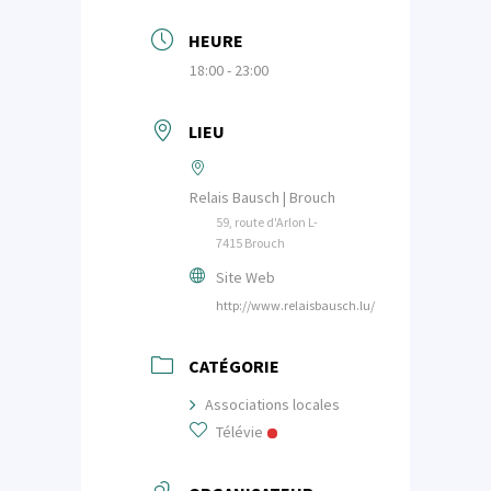
HEURE
18:00 - 23:00
LIEU
Relais Bausch | Brouch
59, route d'Arlon L-
7415 Brouch
Site Web
http://www.relaisbausch.lu/
CATÉGORIE
Associations locales
Télévie